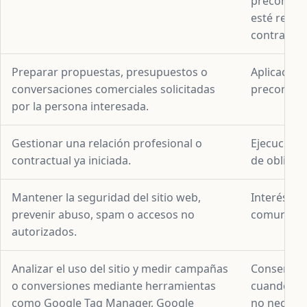
precontrac
esté relac
contrataci
Preparar propuestas, presupuestos o
Aplicación
conversaciones comerciales solicitadas
precontrac
por la persona interesada.
Gestionar una relación profesional o
Ejecución 
contractual ya iniciada.
de obligaci
Mantener la seguridad del sitio web,
Interés leg
prevenir abuso, spam o accesos no
comunicaci
autorizados.
Analizar el uso del sitio y medir campañas
Consentimi
o conversiones mediante herramientas
cuando imp
como Google Tag Manager, Google
no necesar